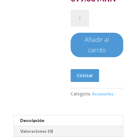
LECTOR
DE
CODIGOS
EC
Añadir al
LINE
EC-
carrito
CD8100
cantidad
Cotizar
Categoría:
Accesorios
Descripción
Valoraciones (0)