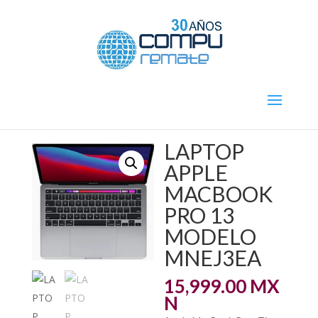
/
/ LAPTOP APPLE MACBOOK PRO 13
Inicio
Laptops
MODELO MNEJ3EA
LAPTOP
APPLE
MACBOOK
PRO 13
MODELO
MNEJ3EA
15,999.00
MX
N