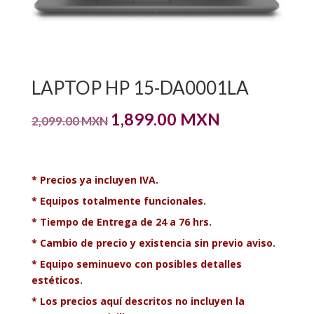
LAPTOP HP 15-DA0001LA
Original
Current
1,899.00
MXN
2,099.00
MXN
price
price
was:
is:
*
Precios ya incluyen IVA.
2,099.00 MXN.
1,899.00 MXN.
*
Equipos totalmente funcionales.
*
Tiempo de Entrega de 24 a 76 hrs.
* Cambio de precio y existencia sin previo aviso.
* Equipo seminuevo con posibles detalles
estéticos.
* Los precios aquí descritos no incluyen la