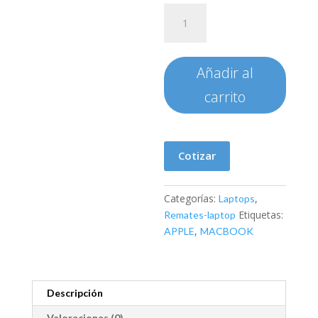
LAPTOP
APPLE
MACBOOK
PRO
Añadir al
13
MODELO
carrito
MNEJ3EA
cantidad
Cotizar
Categorías:
,
Laptops
Etiquetas:
Remates-laptop
,
APPLE
MACBOOK
Descripción
Valoraciones (0)