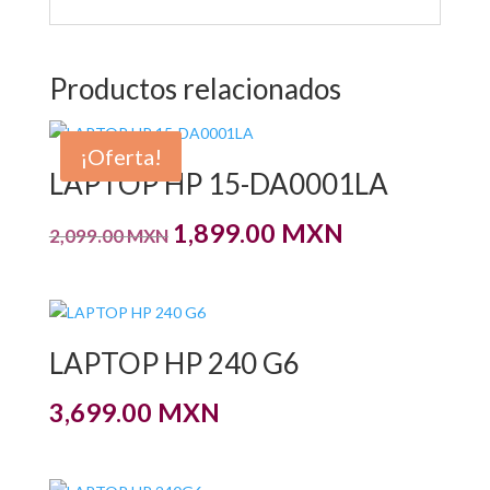
Productos relacionados
¡Oferta!
LAPTOP HP 15-DA0001LA
Original
Current
1,899.00
MXN
2,099.00
MXN
price
price
was:
is:
2,099.00 MXN.
1,899.00 MXN.
LAPTOP HP 240 G6
3,699.00
MXN