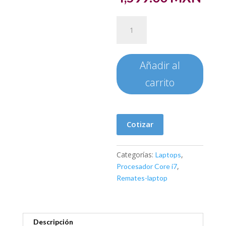
LAPTOP
DELL
INSPIRON
5570
Añadir al
-
Ci7
carrito
cantidad
Cotizar
Categorías:
,
Laptops
,
Procesador Core i7
Remates-laptop
Descripción