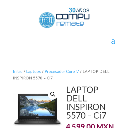
/
/
/ LAPTOP DELL
Inicio
Laptops
Procesador Core i7
INSPIRON 5570 – Ci7
LAPTOP
DELL
INSPIRON
5570 – Ci7
4,599.00
MXN