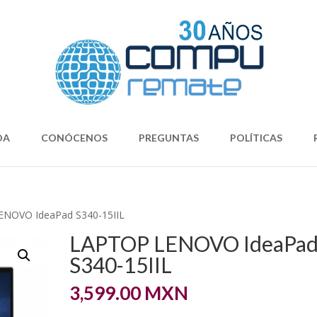
DA
CONÓCENOS
PREGUNTAS
POLÍTICAS
ENOVO IdeaPad S340-15IIL
LAPTOP LENOVO IdeaPa
S340-15IIL
3,599.00
MXN