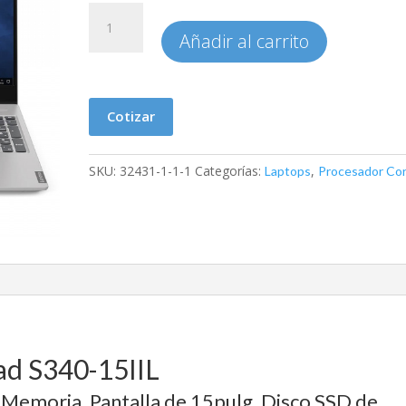
LAPTOP
LENOVO
Añadir al carrito
IdeaPad
S340-
15IIL
Cotizar
cantidad
SKU:
32431-1-1-1
Categorías:
,
Laptops
Procesador Cor
ad S340-15IIL
 Memoria, Pantalla de 15pulg, Disco SSD de